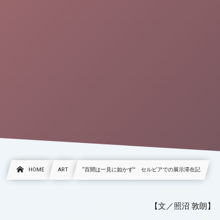
HOME
ART
“百聞は一見に如かず” セルビアでの展示滞在記
【文／照沼 敦朗】