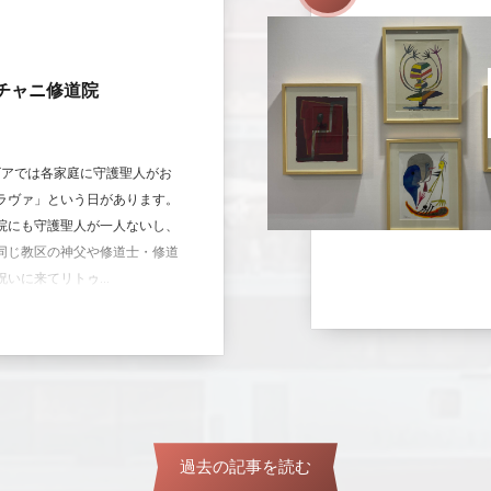
チャニ修道院
ビアでは各家庭に守護聖人がお
ラヴァ」という日があります。
院にも守護聖人が一人ないし、
同じ教区の神父や修道士・修道
いに来てリトゥ...
過去の記事を読む