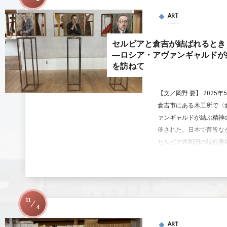
ART
セルビアと倉吉が結ばれるとき
―ロシア・アヴァンギャルドが
を訪ねて
【文／岡野 要】 2025
倉吉市にある木工所で〈
ァンギャルドが結ぶ精神
催された。日本で普段な
セルビア共和国の現代美術
11
4
ART