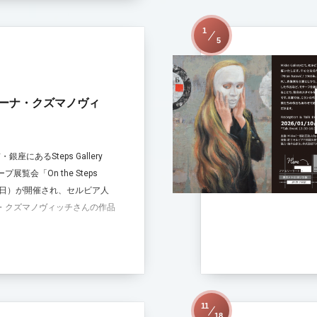
1
5
ーナ・クズマノヴィ
座にあるSteps Gallery
覧会「On the Steps
月7日）が開催され、セルビア人
・クズマノヴィッチさんの作品
11
18