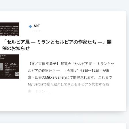
ART
「セルビア展 ― ミランとセルビアの作家たち ―」開
催のお知らせ
【文／古賀 亜希子】 展覧会「セルビア展 ― ミランとセ
ルビアの作家たち ―」（会期：1月8日〜12日）が東
京・四谷のMikke Galleryにて開催されます。 これまで
My Serbiaで度々紹介してきたセルビアを代表する画
家、ミラン・...