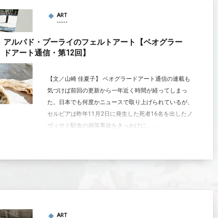
ART
アルパド・プーライのフェルトアート【ベオグラー
ドアート通信・第12回】
【文／山崎 佳夏子】 ベオグラードアート通信の連載も
気づけば前回の更新から一年近く時間が経ってしまっ
た。日本でも何度かニュースで取り上げられているが、
セルビアは昨年11月2日に発生した死者16名を出したノ
ヴィサド駅舎の崩落事故をきっかけに、...
ART