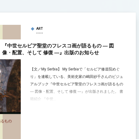
ART
『中世セルビア聖堂のフレスコ画が語るもの ― 図
像・配置、そして 修復 ―』出版のお知らせ
【文／My Serbia】 My Serbiaで「セルビア修道院めぐ
り」を連載している、美術史家の嶋田紗千さんのビジュ
アルブック『中世セルビア聖堂のフレスコ画が語るもの
― 図像・配置、そして 修復 ―』が出版されました。 書
籍紹介 『中世...