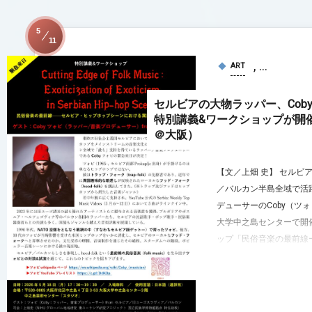
5
11
, …
ART
セルビアの大物ラッパー、Co
特別講義&ワークショップが開催
＠大阪）
【文／上畑 史】 セルビ
／バルカン半島全域で活
デューサーのCoby（ツ
大学中之島センターで開
ップ「民俗音楽の最前線ー.