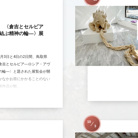
 〈倉吉とセルビア
結ぶ精神の輪―〉展
年5月3日と4日の2日間、鳥取県
倉吉とセルビア―ロシア・アヴ
の輪―〉と題された展覧会が開
かなかお目にかかることのない
作品が観...
10
3