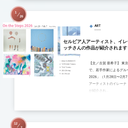
1
26
ART
セルビア人アーティスト、イレ
ッチさんの作品が紹介されます
【文／古賀 亜希子】 東京・銀
で、若手作家によるグループ展
2026」（1月28日〜2
アーティストのイレーナ
が紹介され...
12
2