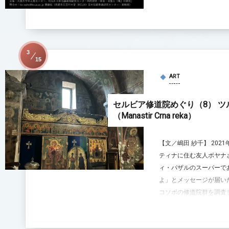
3
15
ART
セルビア修道院めぐり（8） 
（Manastir Crna reka）
【文／嶋田 紗千】 20
ティナに住む友人ボヤナ
ィ・パザルのスーパーで
よ」とメッセージが届いた
コソボの修道院群を調査し