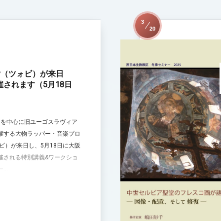
3
20
by（ツォビ）が来日
されます（5月18日
アを中心に旧ユーゴスラヴィア
躍する大物ラッパー・音楽プロ
ォビ）が来日し、5月18日に大阪
催される特別講義&ワークショ
..