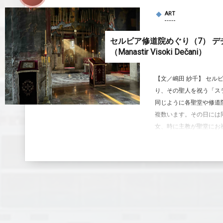
ART
セルビア修道院めぐり（7） デ
（Manastir Visoki Dečani）
【文／嶋田 紗千】 セル
り、その聖人を祝う「ス
同じように各聖堂や修道
複数います。その日には
女、時に主教が聖堂にお祝