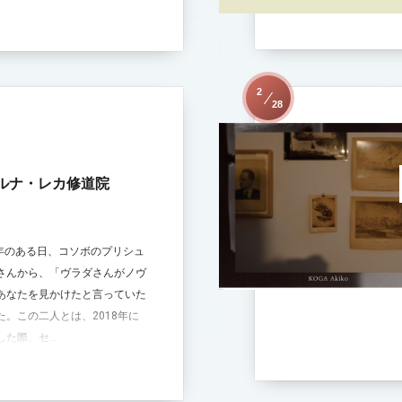
2
28
ツルナ・レカ修道院
21年のある日、コソボのプリシュ
さんから、「ヴラダさんがノヴ
あなたを見かけたと言っていた
。この二人とは、2018年に
た際、セ...