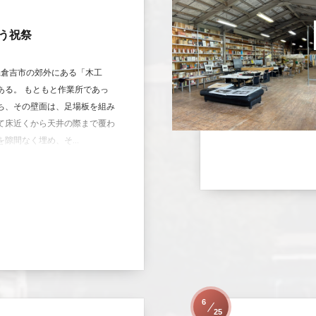
う祝祭
県倉吉市の郊外にある「木工
ある。 もともと作業所であっ
ち、その壁面は、足場板を組み
て床近くから天井の際まで覆わ
隙間なく埋め、そ...
6
25