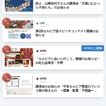
詩人・山崎佳代子さんの講演会「天国にむかっ
た子供たち」のお知らせ
8
, …
LIFE
6
第2回セルビア語スピーチコンテスト開催のお
知らせ
3月8日(土)開催
2
NEWS
27
「セルビアに会いに行こう」開催のお知らせ –
3/8(土)@東京・中野
1
NEWS
24
講演会のお知らせ「中世セルビア聖堂のフレス
コ画が語るもの ー図像・配置・予型論ー 」