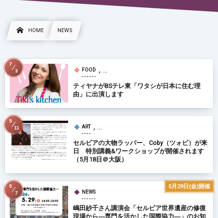
HOME
NEWS
7
, …
FOOD
3
ティヤナがBSテレ東「ワタシが日本に住む理
由」に出演します
5
, …
ART
11
セルビアの大物ラッパー、Coby（ツォビ）が来
日 特別講義&ワークショップが開催されます
（5月18日＠大阪）
5月29日(金)開催
5
NEWS
7
嶋田紗千さん講演会「セルビア世界遺産の修復
現場から―専門を活かした国際協力―」のお知