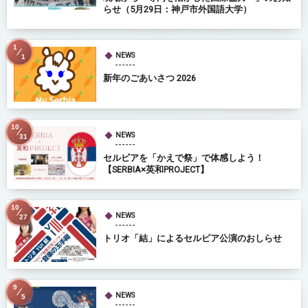
らせ（5月29日：神戸市外国語大学）
1
NEWS
1
新年のごあいさつ 2026
10
NEWS
31
セルビアを「かえで祭」で体感しよう！
【SERBIA×英和PROJECT】
10
NEWS
27
トリオ「結」によるセルビア公演のおしらせ
9
NEWS
5