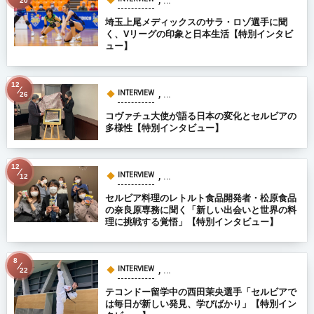
20
埼玉上尾メディックスのサラ・ロゾ選手に聞
く、Vリーグの印象と日本生活【特別インタビ
ュー】
12
, …
INTERVIEW
26
コヴァチュ大使が語る日本の変化とセルビアの
多様性【特別インタビュー】
12
, …
INTERVIEW
12
セルビア料理のレトルト食品開発者・松原食品
の奈良原専務に聞く「新しい出会いと世界の料
理に挑戦する覚悟」【特別インタビュー】
8
, …
INTERVIEW
22
テコンドー留学中の西田茉央選手「セルビアで
は毎日が新しい発見、学びばかり」【特別イン