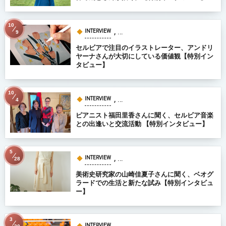
10
, …
INTERVIEW
9
セルビアで注目のイラストレーター、アンドリ
ヤーナさんが大切にしている価値観【特別イン
タビュー】
10
, …
INTERVIEW
4
ピアニスト福田里香さんに聞く、セルビア音楽
との出逢いと交流活動 【特別インタビュー】
5
, …
INTERVIEW
28
美術史研究家の山崎佳夏子さんに聞く、ベオグ
ラードでの生活と新たな試み【特別インタビュ
ー】
3
, …
INTERVIEW