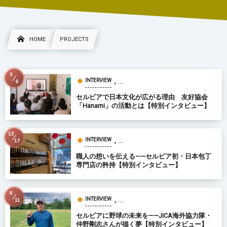
HOME
PROJECTS
3
, …
INTERVIEW
6
セルビアで日本文化が広がる理由 友好協会
「Hanami」の活動とは【特別インタビュー】
12
, …
INTERVIEW
17
職人の想いを伝える——セルビア初・日本包丁
専門店の矜持【特別インタビュー】
6
, …
INTERVIEW
11
セルビアに野球の未来を——JICA海外協力隊・
仲野剛志さんが描く夢【特別インタビュー】