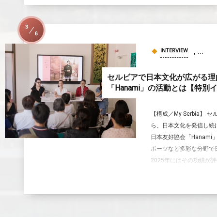
3
6
, …
INTERVIEW
セルビアで日本文化が広がる理
「Hanami」の活動とは【特別
【構成／My Serbia
ら、日本文化を発信し続
日本友好協会「Hanam
ポーツなど多彩な分野で
2025年にはその功績が評価