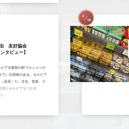
2
18
由 友好協会
インタビュー】
】 セルビア北東部の町ヴルシャツか
けている団体がある。セルビア
i」（花見）だ。文化、芸術、ス
日本とセルビアをつなぎ、
さ...