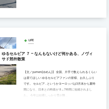
LIFE
ゆるセルビア ７ – なんもないけど何かある、ノヴィ
サド郊外散策
【文／yumen(ゆめん)】 全国、片手で数えられるくらい
は居てほしい ゆるセルビアファンの皆様、お久しぶり
です。 セルビア…というかヨーロッパは3月末から夏時
間になり、日本との時差が 8→7時間に短縮されまし
た。 今年は結構しっかり雪が降...