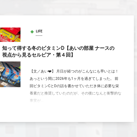
LIFE
知って得する冬のビタミンD【あいの部屋 ナースの
視点から見るセルビア・第４回】
【文／あい❤️】 月日が経つのがこんなにも早いとは！
あっという間に2026年も1ヶ月を過ぎてしまった。 前
回ビタミンCとDの話を書かせていただき体に必要な栄
養素だと推奨していたのだが、その後になんと衝撃的な
事実が...