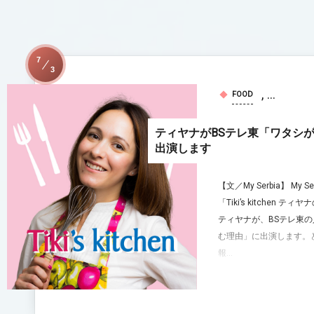
7
3
, …
FOOD
ティヤナがBSテレ東「ワタシ
出演します
【文／My Serbia】 My 
「Tiki’s kitchen
ティヤナが、BSテレ東
む理由」に出演します。
報...