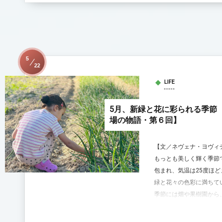
5
22
LIFE
5月、新緑と花に彩られる季節
場の物語・第６回】
【文／ネヴェナ・ヨヴィ
もっとも美しく輝く季節
包まれ、気温は25度ほ
緑と花々の色彩に満ちて
季節には畑や果樹園から、