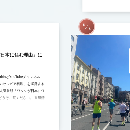
6
8
が日本に住む理由」に
SerbiaとYouTubeチャンネル
 ティヤナのセルビア料理」を運営する
の人気番組「ワタシが日本に住
どうぞご覧ください。 番組情