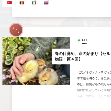
4
9
LIFE
春の目覚め、命の始まり【セル
物語・第４回】
【文／ネヴェナ・ヨヴィ
年で最も明るく、緑にあ
春は、自然が冬の眠りか
農村に広がっていく時期
ルギーや成長、そして始ま