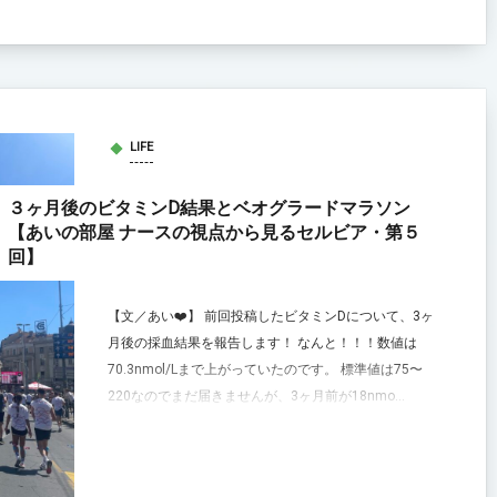
LIFE
３ヶ月後のビタミンD結果とベオグラードマラソン
【あいの部屋 ナースの視点から見るセルビア・第５
回】
【文／あい❤️】 前回投稿したビタミンDについて、3ヶ
月後の採血結果を報告します！ なんと！！！数値は
70.3nmol/Lまで上がっていたのです。 標準値は75〜
220なのでまだ届きませんが、3ヶ月前が18nmo...