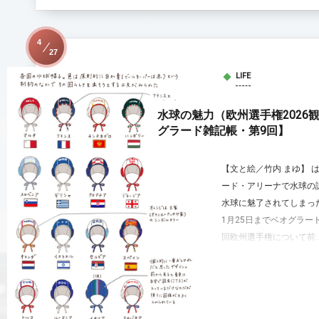
4
27
LIFE
水球の魅力（欧州選手権2026
グラード雑記帳・第9回】
【文と絵／竹内 まゆ】 は
ード・アリーナで水球の
水球に魅了されてしまった
1月25日までベオグラー
回欧州選手権について前..