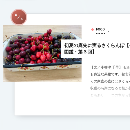
8
4
, …
FOOD
初夏の庭先に実るさくらんぼ【
図鑑・第３回】
【文／小柳津 千早】 セ
も身近な果物です。都市
くの家庭の庭にはさくら
収穫の時期になると枝が
ともあり、一つの木から驚