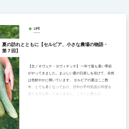
LIFE
夏の訪れとともに【セルビア、小さな農場の物語・
第７回】
【文／ネヴェナ・ヨヴィチッチ】 一年で最も暑い季節
がやってきました。まぶしい夏の日差しを浴びて、自然
は色鮮やかに輝いています。 セルビアの夏はここ数
年、とても暑くなっており、日中の平均気温が30度を
超える日も珍しくありません。こうした暑さは...