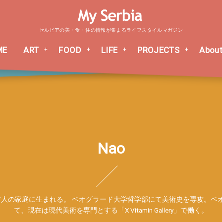
セルビアの美・食・住の情報が集まるライフスタイルマガジン
ME
ART
FOOD
LIFE
PROJECTS
About
Nao
人の家庭に生まれる。 ベオグラード大学哲学部にて美術史を専攻。ベオ
て、現在は現代美術を専門とする「X Vitamin Gallery」で働く。