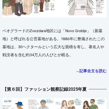
ベオグラードのZvezdara地区には「Novo Groblje」（新墓
地）と呼ばれる公営墓地がある。1886年に整備されたこの
墓地は、30ヘクタールという広大な面積を有し、著名人や
戦没者を含む約34万人の人びとが眠る。
→記事全文を読む
【第６回】
ファッション観察記録2025年夏