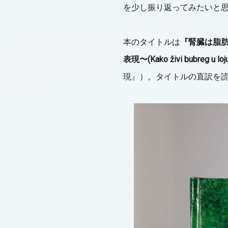
を少し振り返ってみたいと
本のタイトルは
『腎臓は脂
表現〜
(Kako živi bubreg u loju
現』）。タイトルの直訳を