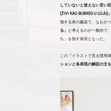
していないと使えない言い
(ŽIVI KAO BUBREG U LOJU)
徴する体の臓器で、なおか
る」
と考えるのが一般的で
ち」を指す表現となった。
この『イラストで見る慣用
ションと各表現の解説の文