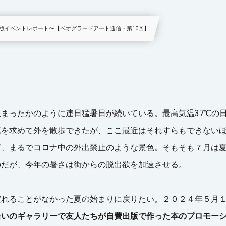
版イベントレポート〜【ベオグラードアート通信・第10回】
まったかのように連日猛暑日が続いている。最高気温37℃の
涼を求めて外を散歩できたが、ここ最近はそれすらもできない
ず、まるでコロナ中の外出禁止のような景色。そもそも７月は
のだが、今年の暑さは街からの脱出欲を加速させる。
だれることがなかった夏の始まりに戻りたい。２０２４年５月
沿いのギャラリーで友人たちが自費出版で作った本のプロモー