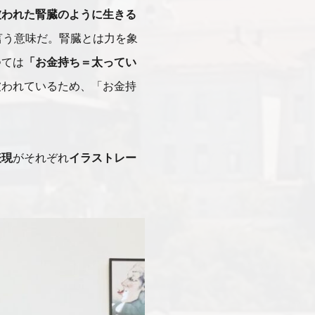
被われた腎臓のように生きる
言う意味だ。腎臓とは力を象
つては
「お金持ち＝太ってい
被われているため、「お金持
表現
がそれぞれ
イラストレー