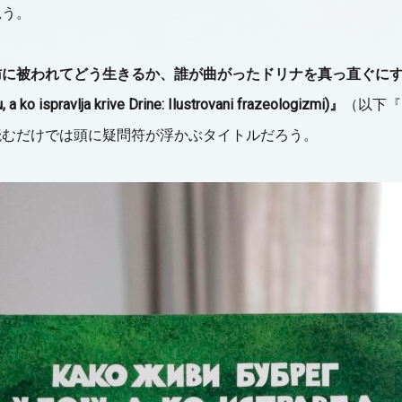
思う。
肪に被われてどう生きるか、誰が曲がったドリナを真っ直ぐに
, a ko ispravlja krive Drine: Ilustrovani frazeologizmi)
』
（以下『
読むだけでは頭に疑問符が浮かぶタイトルだろう。