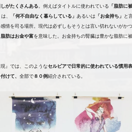
回しがたくさんある
。例えばタイトルに使われている
「脂肪に
」
は、
「何不自由なく暮らしている」
あるいは
「お金持ち」
と
つ感情を司る場所。現代は必ずしもそうとは言い切れないがか
、
脂肪はお金や富
を意味した。お金持ちの腎臓は豊かな脂肪に
表現』では、このような
セルビアで日常的に使われている慣用
を付けて、
全部で
８０例
紹介されている。