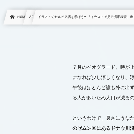
HOME
ART
イラストでセルビア語を学ぼう〜『イラストで見る慣用表現』出
７月のベオグラード。時が止
になれば少し涼しくなり、
午後はほとんど誰も外に出
る人が多いため人口が減る
というわけで、暑さにうな
のゼムン区にあるドナウ川