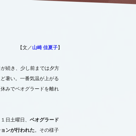
【文／
山崎 佳夏子
】
日が続き、少し前までは夕方
ほど暑い。一番気温が上がる
夏休みでベオグラードを離れ
１１日土曜日、
ベオグラード
ションが行われた
。その様子