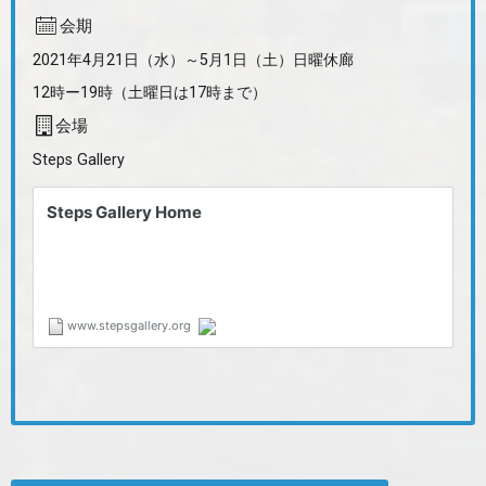
会期
2021年4月21日（水）～5月1日（土）日曜休廊
12時ー19時（土曜日は17時まで）
会場
Steps Gallery