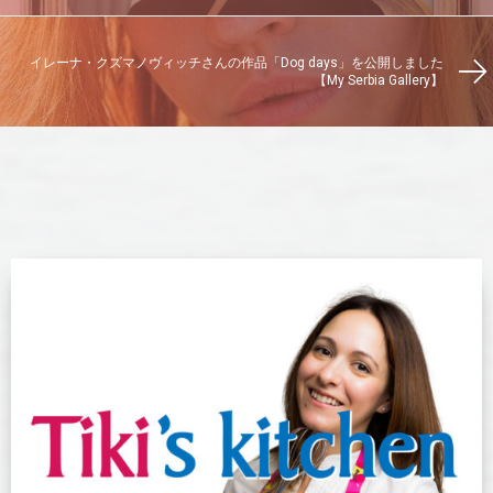
イレーナ・クズマノヴィッチさんの作品「Dog days」を公開しました
【My Serbia Gallery】