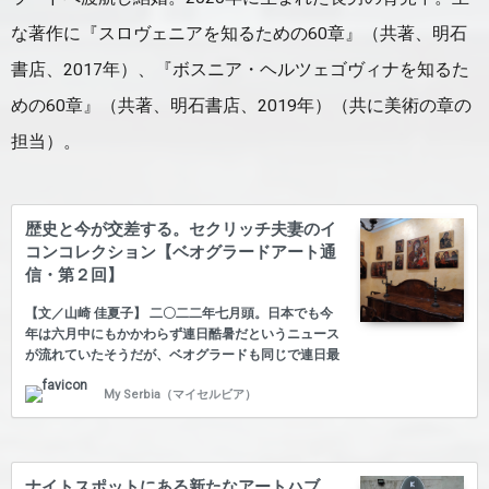
な著作に『スロヴェニアを知るための60章』（共著、明石
書店、2017年）、『ボスニア・ヘルツェゴヴィナを知るた
めの60章』（共著、明石書店、2019年）（共に美術の章の
担当）。
歴史と今が交差する。セクリッチ夫妻のイ
コンコレクション【ベオグラードアート通
信・第２回】
【文／山崎 佳夏子】 二〇二二年七月頭。日本でも今
年は六月中にもかかわらず連日酷暑だというニュース
が流れていたそうだが、ベオグラードも同じで連日最
高気温３４℃…。セルビアの学校は六月中旬に夏休み
My Serbia（マイセルビア）
に入り、街や団地からは徐々に人が減り、多くの人が
ギリシャやトルコ、モンテネグロなどの海、または国
内の山や湖などへバカンスに出かける。六月末に休暇
を取った人にはこれくらい暑い方が理想的なのだろ
う。これから八月末までの二ヶ月間「ベオグラードか
ナイトスポットにある新たなアートハブ