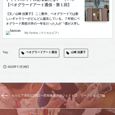
ら人が消えて行く」。 そんな猛烈な暑さの七月最初の
【ベオグラードアート通信・第１回】
週末、ベオグラード市博物館がノーチ・レガータ
（Noć legata)と称したナイト・ミュージアムイベント
【文／山崎 佳夏子】 ここ数年、ベオグラードでは新
を開催した。L…
しいギャラリーがどんどん誕生している。７年前にベ
オグラード美術大学の一年生だった人が「僕が入学し
た頃に比べたら、今はその倍ぐらいギャラリーがある
My Serbia（マイセルビア）
感じ」と言うほどの大きな変化だ。 今から１０年前、
雑誌のTHE BIG ISSUE JAPAN183号(2012年1月15日発
売）に「文化的スクウォッター― 廃虚で花開く中・東
欧の若者文化」という題で、東欧の民主化後不安定な
ベオグラードアート通信
山崎 佳夏子
経済状況の中、廃墟となった場所をスクォッティング
（無断占拠）して新たな文化センターを作る動きがい
くつかの都市で現れていると言う特集が組まれ、その
2022年11月28日
一例にベオグラードが上がっていた。私は…
セルビア滞在記2022―壁画修復プロジェクト③ ワークショップ編