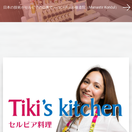
日本の技術がセルビアの山奥で ―コンチュル修道院（Manastir Končul）