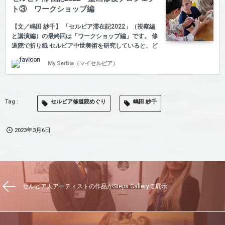
い合わせます（もちろん返信がないことも多々）。ま
ト③ ワークショップ編
た修道士さんや修道女さんとお話をするには仲介者が
必要です。ましてバックヤードの見学はそれなりに認
【文／嶋田 紗千】 「セルビア滞在記2022」（視察編
めていただかなくては…
と講演編）の最終回は「ワークショップ編」です。 修
道院で折り紙 セルビア中世美術を研究していると、ど
うしても山奥の修道院へフィールドワークで行かねば
My Serbia（マイセルビア）
なりません。思いがけず、地元の人々に助けてもらう
ことがよくあり、そのお礼として持っていた紙で折鶴
を作って差し上げることを留学時代からよくしていま
した。 そのため、近年千代紙を持参することから、そ
セルビア修道院めぐり
嶋田 紗千
の場で知り合った子供と一緒に鶴やカエル、風船など
を作るようになりました。今では子供だけでなく、大
人にも教えるようになって修道院でのコミュニケーシ
2023年3月6日
ョン・ツールとして折り紙を使っています。一枚の紙
が立体的な造…
セルビア人アーティストの作品がSteps Galleryで展示