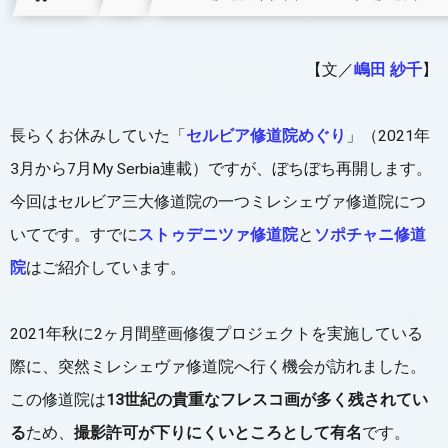
【文／
嶋田 紗千
】
長らくお休みしていた「
セルビア修道院めぐり
」（2021年
3月から7月My Serbia連載）ですが、ぼちぼち再開します。
今回はセルビア三大修道院の一つミレシェヴァ修道院につ
いてです。すでに
ストゥデニツァ修道院
と
ソポチャニ修道
院
はご紹介しています。
2021年秋に2ヶ月間壁画修復プロジェクトを実施している
際に、突然ミレシェヴァ修道院へ行く機会が訪れました。
この修道院は
13世紀の貴重なフレスコ画が多く残されてい
る
ため、
撮影許可が下りにくいところとして有名
です。