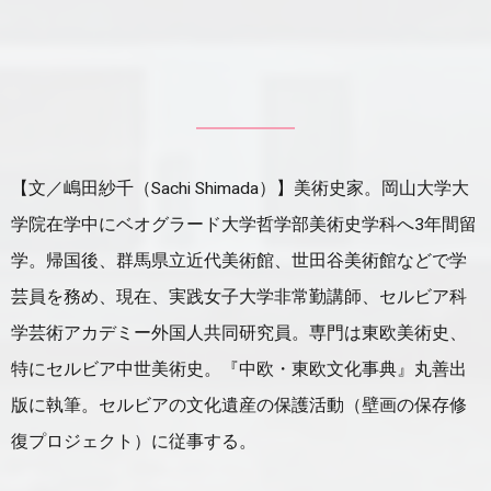
【文／嶋田紗千（Sachi Shimada）】美術史家。岡山大学大
学院在学中にベオグラード大学哲学部美術史学科へ3年間留
学。帰国後、群馬県立近代美術館、世田谷美術館などで学
芸員を務め、現在、実践女子大学非常勤講師、セルビア科
学芸術アカデミー外国人共同研究員。専門は東欧美術史、
特にセルビア中世美術史。『中欧・東欧文化事典』丸善出
版に執筆。セルビアの文化遺産の保護活動（壁画の保存修
復プロジェクト）に従事する。