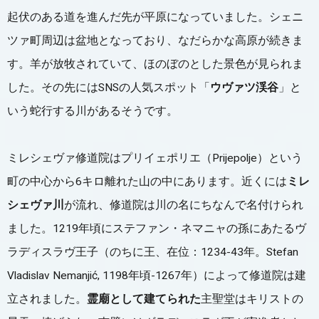
起伏のある道を進んだ先が平原になっていました。シェニ
ツァ町周辺は盆地となっており、なだらかな高原が続きま
す。羊が放牧されていて、ほのぼのとした景色が見られま
した。その先にはSNSの人気スポット「
ウヴァツ渓谷
」と
いう蛇行する川があるそうです。
ミレシェヴァ修道院はプリイェポリエ（Prijepolje）という
町の中心から6キロ離れた山の中にあります。近くには
ミレ
シェヴァ川
が流れ、修道院は川の名にちなんで名付けられ
ました。1219年頃にステファン・ネマニャの孫にあたるヴ
ラディスラヴ王子（のちに王、在位：1234-43年。Stefan
Vladislav Nemanjić, 1198年頃-1267年）によって修道院は建
立されました。
霊廟として建てられた
主聖堂はキリストの