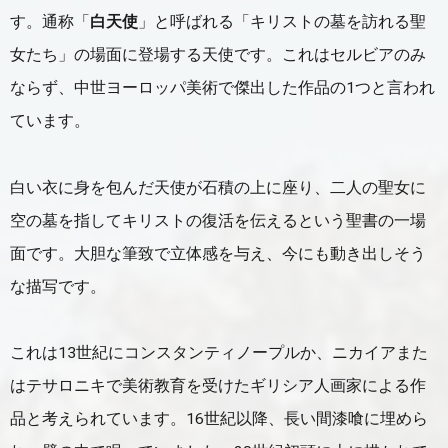
す。通称「
白天使
」と呼ばれる「キリストの墓を訪れる聖
女たち」の場面に登場する天使です。これはセルビアのみ
ならず、中世ヨーロッパ美術で傑出した作品の1つと言われ
ています。
白い衣に身を包んだ天使が石積の上に座り、二人の聖女に
空の墓を指してキリストの復活を伝えるという聖書の一場
面です。大胆な筆致で立体感を与え、今にも動き出しそう
な描写です。
これは13世紀にコンスタンティノープルか、ニカイアまた
はテサロニキで美術教育を受けたギリシア人画家による作
品と考えられています。16世紀以降、長い間漆喰に埋めら