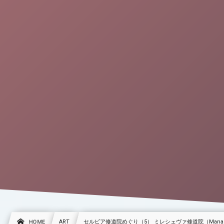
HOME
ART
セルビア修道院めぐり（5） ミレシェヴァ修道院（Manastir 