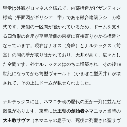
聖堂は外観がロマネスク様式で、内部構造がビザンティン
様式（平面図がギリシア十字）である融合建築ラシュカ様
式です。東側の一区間が省かれているため、ドームを支え
る四角形の台座が至聖所側の東壁に直接寄りかかる構造と
なっています。現在はナオス（身廊）とナルテックス（前
室）の間の壁が取り除かれており、天井が高く、広々とし
た空間です。外ナルテックスはのちに増築され、その後19
世紀になってから筒型ヴォールト（かまぼこ型天井）が壊
されて、その上にドームが載せられました。
ナルテックスには、ネマニチ朝の歴代の王が一列に並んだ
図像があります。東壁には
王朝の創始者ネマニャ
と当時の
大主教サヴァ
（ネマニャの息子で、死後に列聖され聖サヴ