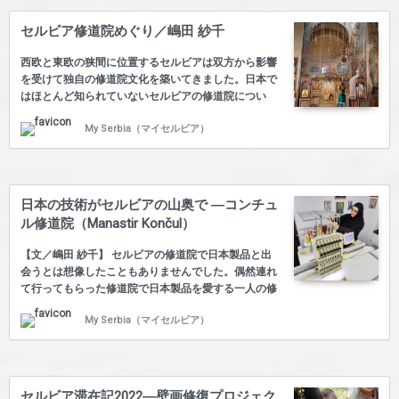
セルビア修道院めぐり／嶋田 紗千
西欧と東欧の狭間に位置するセルビアは双方から影響
を受けて独自の修道院文化を築いてきました。日本で
はほとんど知られていないセルビアの修道院につい
て、現地に留学した経験をもつ美術史家の嶋田紗千さ
My Serbia（マイセルビア）
んが実際に訪れて、見て聞いて感じたことを綴りま
す。 【第8回】ツルナ・レカ修道院 【第7回】デチャ
ニ修道院 【第6回】アリリェの聖アヒリオス聖堂 【第
5回】ミレシェヴァ修道院 【第4回】グラダツ修道院
【第3回】ソポチャニ修道院 【第2回】ジュルジェヴ
日本の技術がセルビアの山奥で ―コンチュ
ィ・ストゥポヴィ修道院 【第1回】ストゥデニツァ修
ル修道院（Manastir Končul）
道院 嶋田さんのビジュアルブック『中世セルビア聖堂
のフレスコ画が語るもの ― 図像・配置、そして 修復
【文／嶋田 紗千】 セルビアの修道院で日本製品と出
―』…
会うとは想像したこともありませんでした。偶然連れ
て行ってもらった修道院で日本製品を愛する一人の修
道女さんと知り合いました。 修道院の見えない壁 修
My Serbia（マイセルビア）
道院はなかなかハードルが高いところで、ただ教会を
訪れるだけならば、誰でも可能ですし、またお祈りに
参加することもできます。しかし、そこにある壁画を
撮影したい場合、教区から許可を得なければなりませ
ん。知り合いを通して頼むか、直接メールや電話で問
セルビア滞在記2022―壁画修復プロジェク