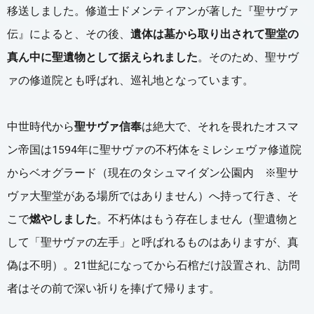
移送しました。修道士ドメンティアンが著した『聖サヴァ
伝』によると、その後、
遺体は墓から取り出されて聖堂の
真ん中に聖遺物として据えられました
。そのため、聖サヴ
ァの修道院とも呼ばれ、巡礼地となっています。
中世時代から
聖サヴァ信奉
は絶大で、それを畏れたオスマ
ン帝国は1594年に聖サヴァの不朽体をミレシェヴァ修道院
からベオグラード（現在のタシュマイダン公園内 ※聖サ
ヴァ大聖堂がある場所ではありません）へ持って行き、そ
こで
燃やしました
。不朽体はもう存在しません（聖遺物と
して「聖サヴァの左手」と呼ばれるものはありますが、真
偽は不明）。21世紀になってから石棺だけ設置され、訪問
者はその前で深い祈りを捧げて帰ります。