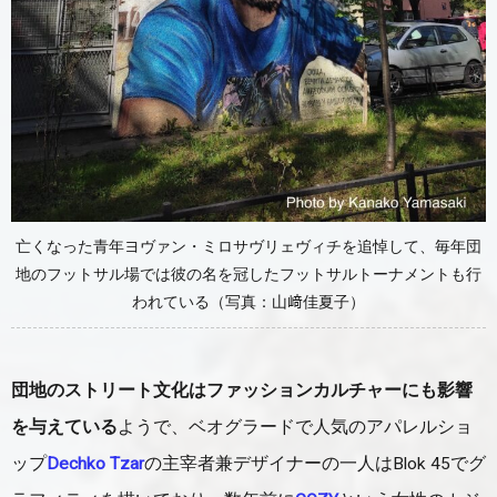
亡くなった青年ヨヴァン・ミロサヴリェヴィチを追悼して、毎年団
地のフットサル場では彼の名を冠したフットサルトーナメントも行
われている（写真：山﨑佳夏子）
団地のストリート文化はファッションカルチャーにも影響
を与えている
ようで、ベオグラードで人気のアパレルショ
ップ
Dechko Tzar
の主宰者兼デザイナーの一人はBlok 45でグ