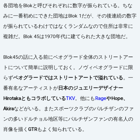
各団地をBlokと呼びそれぞれに数字が振られている。ちな
みに一番初めにできた団地はBlok 1だが、その後連続の数字
が振られているわけではなくランダムなので住所は非常に
複雑だ。Blok 45は1970年代に建てられた大きな団地だ。
Blok45の話に入る前にベオグラード全体のストリートアー
トについて簡単に説明しておく。ノヴィベオグラードに限
らず
ベオグラードではストリートアートで溢れている
。一
番有名なアーティストが
日本のジュエリーデザイナー
Hirotakaともコラボしている
TKV
。他にも
Rage
やHope、
Akira
などがいる。またスポーツクラブのパルチザンのファ
ンの多いドルチョル地区等にパルチザンファンの有名人の
肖像を描く
GTR
もよく知られている。