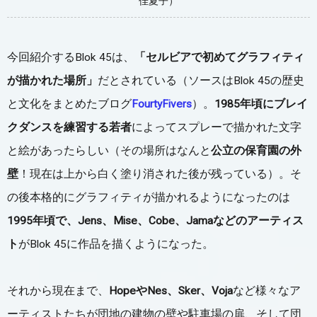
佳夏子）
今回紹介するBlok 45は、
「セルビアで初めてグラフィティ
が描かれた場所」
だとされている（ソースはBlok 45の歴史
と文化をまとめたブログ
FourtyFivers
）。
1985年頃にブレイ
クダンスを練習する若者
によってスプレーで描かれた文字
と絵があったらしい（その場所はなんと
公立の保育園の外
壁
！現在は上から白く塗り消された後が残っている）。そ
の後本格的にグラフィティが描かれるようになったのは
1995年頃で、Jens、Mise、Cobe、Jamaなどのアーティス
ト
がBlok 45に作品を描くようになった。
それから現在まで、
HopeやNes、Sker、Voja
など様々なア
ーティストたちが団地の建物の壁や駐車場の扉、そして団