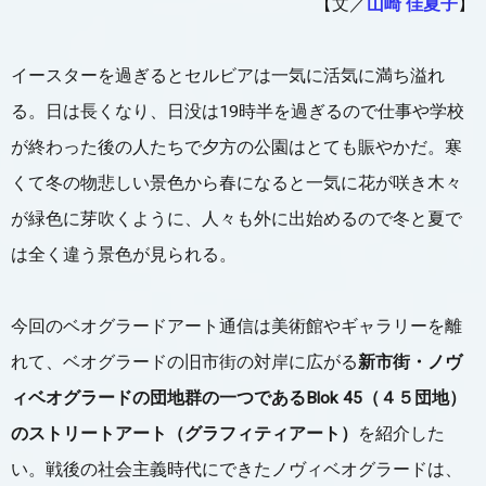
【文／
山崎 佳夏子
】
イースターを過ぎるとセルビアは一気に活気に満ち溢れ
る。日は長くなり、日没は19時半を過ぎるので仕事や学校
が終わった後の人たちで夕方の公園はとても賑やかだ。寒
くて冬の物悲しい景色から春になると一気に花が咲き木々
が緑色に芽吹くように、人々も外に出始めるので冬と夏で
は全く違う景色が見られる。
今回のベオグラードアート通信は美術館やギャラリーを離
れて、ベオグラードの旧市街の対岸に広がる
新市街・ノヴ
ィベオグラードの団地群の一つであるBlok 45（４５団地）
のストリートアート（グラフィティアート）
を紹介した
い。戦後の社会主義時代にできたノヴィベオグラードは、