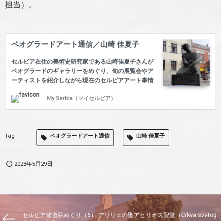
担当）。
ベオグラードアート通信／山崎 佳夏子
セルビア在住の美術史研究家である山崎佳夏子さんが
ベオグラードのギャラリーをめぐり、旬の展覧会やア
ーティストを紹介しながら現在のセルビアアート事情
を独自の視点で語ります。 【第12回】アルパド・プ
My Serbia（マイセルビア）
ーライのフェルトアート ベオグラードアート通信の連
載も気づけば前回の更新から一年近く時間が経ってし
まった。日本でも何度かニュースで取り上げられてい
るが、セルビアは昨年11月2日に発生した死者16名を
ベオグラードアート通信
山崎 佳夏子
出したノヴィサド駅舎の崩落事故をきっかけに、市民
の現政権に対する不満が爆発し、学生たちによってセ
ルビア各地の大学が封鎖された。 →記事全文を読む
2023年5月29日
【第11回】古賀亜希子参加、「トランスフォーメーシ
ョン・フィー…
セルビア修道院めぐり（6） アリリェの聖アヒリオス聖堂（Crkva svetog