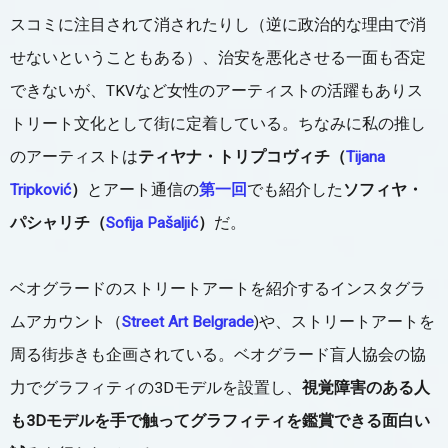
スコミに注目されて消されたりし（逆に政治的な理由で消
せないということもある）、治安を悪化させる一面も否定
できないが、TKVなど女性のアーティストの活躍もありス
トリート文化として街に定着している。ちなみに私の推し
のアーティストは
ティヤナ・トリプコヴィチ（
Tijana
Tripković
）
とアート通信の
第一回
でも紹介した
ソフィヤ・
パシャリチ（
Sofija Pašaljić
）
だ。
ベオグラードのストリートアートを紹介するインスタグラ
ムアカウント（
Street Art Belgrade
)や、ストリートアートを
周る街歩きも企画されている。ベオグラード盲人協会の協
力でグラフィティの3Dモデルを設置し、
視覚障害のある人
も3Dモデルを手で触ってグラフィティを鑑賞できる面白い