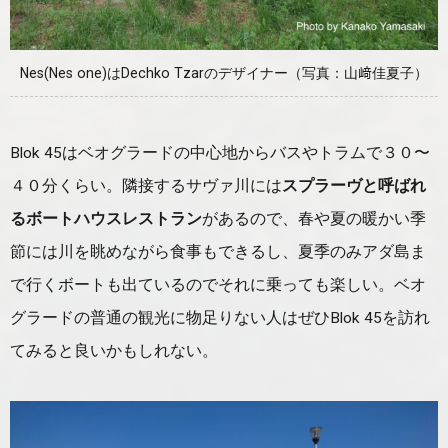
Nes(Nes one)はDechko Tzarのデザイナー（写真：山﨑佳夏子）
Blok 45はベオグラードの中心地からバスやトラムで３０〜
４０分くらい。隣接するサヴァ川には
スプラーヴと呼ばれ
るボートハウスレストラン
があるので、春や夏の暖かい季
節には川を眺めながら食事もできるし、夏季のみアダ島ま
で行くボートも出ているのでそれに乗っても楽しい。ベオ
グラードの普通の観光に物足りない人はぜひBlok 45を訪れ
てみると良いかもしれない。