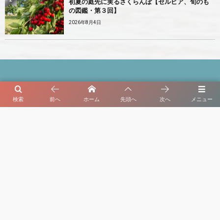
初夏の庭先に実るさくらんぼ【セルビア、旬のも
の図鑑・第３回】
2026年8月4日
検索
前へ
ホーム
先頭へ
次へ
メニュー
My Serbiaについて
プライバシーポリシー・免責事項・利用規約