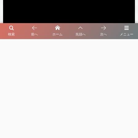
検索
前へ
ホーム
先頭へ
次へ
メニュー
セルビア暮らしのオヤ 最新動画
よく読まれている記事
1
夏の訪れとともに【セルビア、小さな農場の物
語・第７回】
2026年7月7日
2
初夏の庭先に実るさくらんぼ【セルビア、旬のも