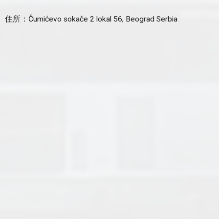
住所：Čumićevo sokače 2 lokal 56, Beograd Serbia