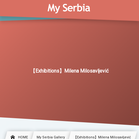
【Exhibitions】Milena Milosavljević
HOME
My Serbia Gallery
【Exhibitions】Milena Milosavljević