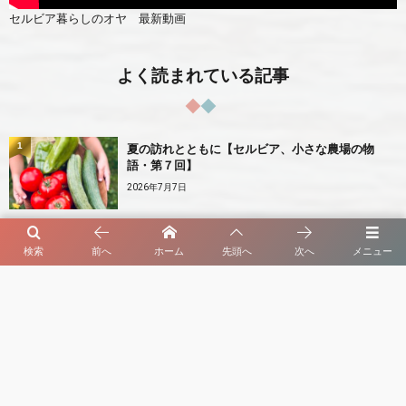
セルビア暮らしのオヤ 最新動画
よく読まれている記事
1
夏の訪れとともに【セルビア、小さな農場の物
語・第７回】
2026年7月7日
2
初夏の庭先に実るさくらんぼ【セルビア、旬のも
検索
前へ
ホーム
先頭へ
次へ
メニュー
の図鑑・第３回】
2026年8月4日