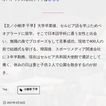
【文／小柳津 千早】大学卒業後、セルビア語を学ぶためベ
オグラードに留学。そこで日本語学科に通う女性と出会
い、無職の身でプロポーズをして見事成功。現地で400人の
前で結婚式を挙げる。帰国後、スポーツメディア関連会社
に３年半勤務。現在はセルビア共和国大使館で通訳として
働く。休みの日は妻と子供２人で公園を散歩するのが好
き。
小柳津 千早
2021年3月26日