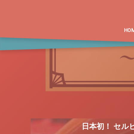
HO
日本初！ セル