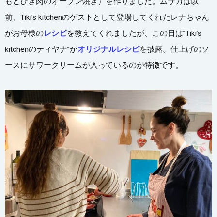
もとひき肉のオーブン焼き）を作りました。ムサカは以
前、Tiki’s kitchenのゲストとして登場してくれたレナちゃん
がお母様の
レシピ
を教えてくれましたが、この日は
”Tiki’s
kitchenのティヤナ”が
オリジナルレシピ
を披露。仕上げのソ
ースにサワークリームが入っているのが特徴です。