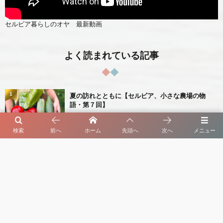
セルビア暮らしのオヤ 最新動画
よく読まれている記事
1
夏の訪れとともに【セルビア、小さな農場の物
語・第７回】
2026年7月7日
検索
前へ
ホーム
先頭へ
次へ
メニュー
2
初夏の庭先に実るさくらんぼ【セルビア、旬のも
の図鑑・第３回】
2026年8月4日