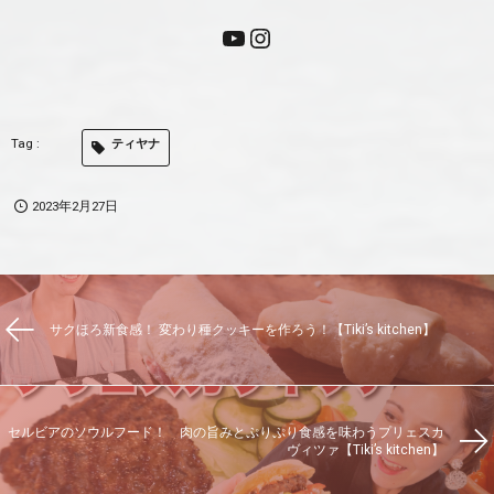
ティヤナ
2023年2月27日
サクほろ新食感！ 変わり種クッキーを作ろう！【Tiki’s kitchen】
セルビアのソウルフード！ 肉の旨みとぷりぷり食感を味わうプリェスカ
ヴィツァ【Tiki’s kitchen】