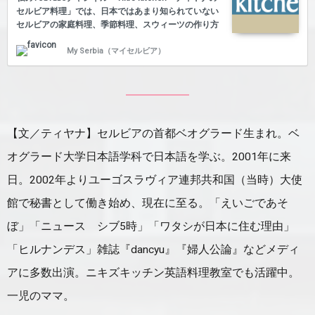
セルビア料理」では、日本ではあまり知られていない
セルビアの家庭料理、季節料理、スウィーツの作り方
を公開しています。Tiki（ティキ）は私、ティヤナの
My Serbia（マイセルビア）
ニックネームです！ これまでの記事一覧 こちらでご
覧いただけます。 これまでの料理動画 ※写真をクリ
ックするとYouTube(外部)が再生されます 【プロフィ
ール／ティヤナ】セルビアの首都ベオグラード生ま
れ。ベオグラード大学日本語学科で日本語を学ぶ。
2001年に来日。2002年よりユーゴスラヴィア連邦共
和国（当時）大使館で秘書として働き始め、現在に至
【文／ティヤナ】セルビアの首都ベオグラード生まれ。ベ
る。「えいごであそぼ」「ニュー…
オグラード大学日本語学科で日本語を学ぶ。2001年に来
日。2002年よりユーゴスラヴィア連邦共和国（当時）大使
館で秘書として働き始め、現在に至る。「えいごであそ
ぼ」「ニュース シブ5時」「ワタシが日本に住む理由」
「ヒルナンデス」雑誌『dancyu』『婦人公論』などメディ
アに多数出演。ニキズキッチン英語料理教室でも活躍中。
一児のママ。