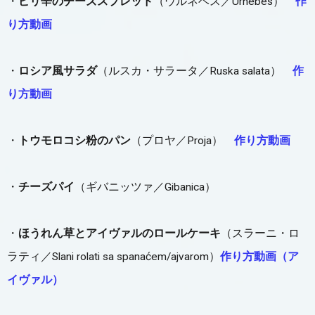
・
ピリ辛のチーズスプレッド
（ウルネベス／Urnebes）
作
り方動画
・
ロシア風サラダ
（ルスカ・サラータ／Ruska salata）
作
り方動画
・
トウモロコシ粉のパン
（プロヤ／Proja）
作り方動画
・
チーズパイ
（ギバニッツァ／Gibanica）
・
ほうれん草とアイヴァルのロールケーキ
（スラーニ・ロ
ラティ／Slani rolati sa spanaćem/ajvarom）
作り方動画（ア
イヴァル）