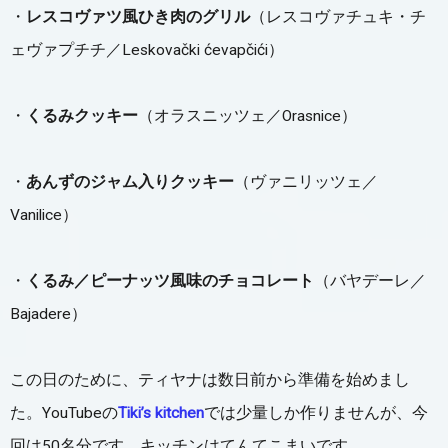
・
レスコヴァツ風ひき肉のグリル
（レスコヴァチュキ・チ
ェヴァプチチ／Leskovački ćevapčići）
・
くるみクッキー
（オラスニッツェ／Orasnice）
・
あんずのジャム入りクッキー
（ヴァニリッツェ／
Vanilice）
・
くるみ／ピーナッツ風味のチョコレート
（バヤデーレ／
Bajadere）
この日のために、ティヤナは数日前から準備を始めまし
た。YouTubeの
Tiki’s kitchen
では少量しか作りませんが、今
回は50名分です。キッチンはてんてこまいです。