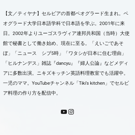
【文／ティヤナ】セルビアの首都ベオグラード生まれ。ベ
オグラード大学日本語学科で日本語を学ぶ。2001年に来
日。2002年よりユーゴスラヴィア連邦共和国（当時）大使
館で秘書として働き始め、現在に至る。「えいごであそ
ぼ」「ニュース シブ5時」「ワタシが日本に住む理由」
「ヒルナンデス」雑誌『dancyu』『婦人公論』などメディ
アに多数出演。ニキズキッチン英語料理教室でも活躍中。
一児のママ。YouTubeチャンネル「Tiki’s kitchen」でセルビ
ア料理の作り方を配信中。