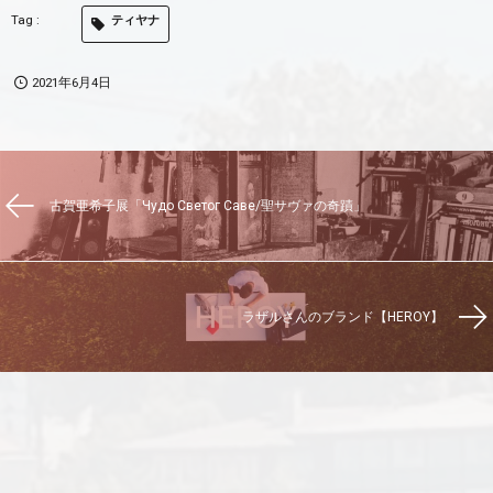
ティヤナ
2021年6月4日
古賀亜希子展「Чудо Светог Саве/聖サヴァの奇蹟」
ラザルさんのブランド【HEROY】