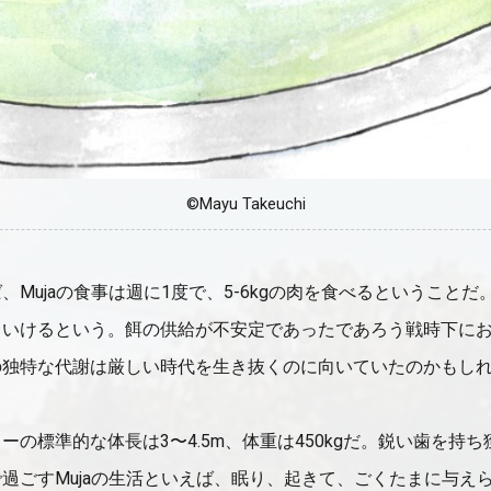
©Mayu Takeuchi
、Mujaの食事は週に1度で、5-6kgの肉を食べるということ
ていけるという。餌の供給が不安定であったであろう戦時下に
の独特な代謝は厳しい時代を生き抜くのに向いていたのかもし
ーの標準的な体長は3〜4.5m、体重は450kgだ。鋭い歯を持
過ごすMujaの生活といえば、眠り、起きて、ごくたまに与え