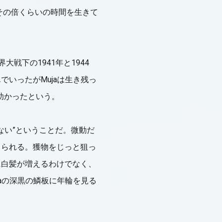
その倍くらいの時間を生きて
戦下の1941年と1944
いったがMujaは生き残っ
は助かったという。
ない”ということだ。微動だ
じられる。獲物をじっと狙っ
に白髪が増えるわけでなく、
aの深黒の鱗板に年輪を見る