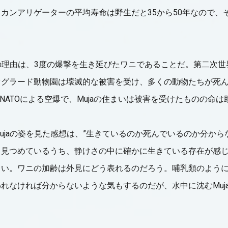
カンアリゲーターの平均寿命は野生だと35から50年なので、
の理由は、3度の爆撃を生き延びたワニであることだ。第二次世界大
グラード動物園は壊滅的な被害を受け、多くの動物たちが死んで
のNATOによる空爆で、Mujaの住まいは被害を受けたものの命
ujaの姿を見た感想は、”生きているのか死んでいるのか分から
と見つめているうち、静けさの中に確かに生きている存在が感
しい。ワニの加齢は外見にどう表れるのだろう。哺乳類のよう
れなければ分からないような気もするのだが、水中に沈むMuj