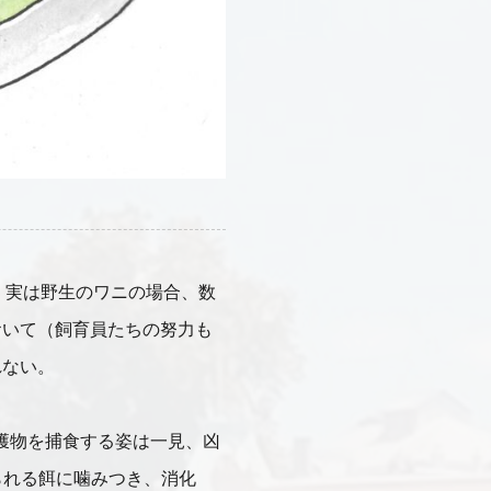
だ。実は野生のワニの場合、数
おいて（飼育員たちの努力も
れない。
ち獲物を捕食する姿は一見、凶
られる餌に噛みつき、消化