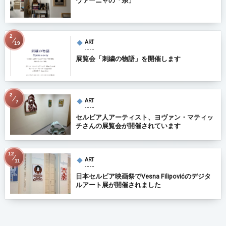
ヴァーニャの「糸」
2
ART
19
展覧会「刺繍の物語」を開催します
2
ART
7
セルビア人アーティスト、ヨヴァン・マティッ
チさんの展覧会が開催されています
12
ART
11
日本セルビア映画祭でVesna Filipovićのデジタ
ルアート展が開催されました