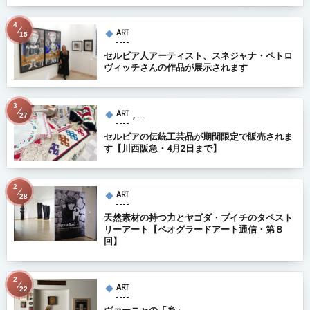
4
ART
15
セルビア人アーティスト、スネジャナ・ペトロ
ヴィッチさんの作品が展示されます
3
, …
ART
27
セルビアの伝統工芸品が期間限定で販売されま
す【川西阪急・4月2日まで】
2
ART
28
天然素材の持つ力とヤゴダ・ブイチのタペスト
リーアート【ベオグラードアート通信・第８
回】
2
ART
22