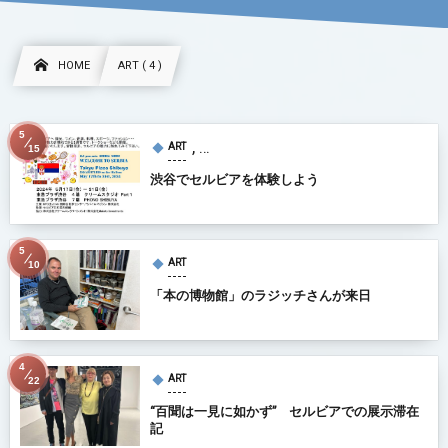
HOME
ART ( 4 )
5
, …
ART
15
渋谷でセルビアを体験しよう
5
ART
10
「本の博物館」のラジッチさんが来日
4
ART
22
“百聞は一見に如かず” セルビアでの展示滞在
記