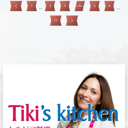
1
2
3
4
5
6
...
...
11