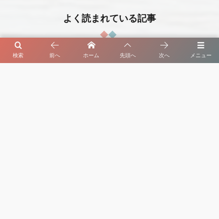
よく読まれている記事
検索
前へ
ホーム
先頭へ
次へ
メニュー
1
夏の訪れとともに【セルビア、小さな農場の物
語・第７回】
2026年7月7日
2
初夏の庭先に実るさくらんぼ【セルビア、旬のも
の図鑑・第３回】
2026年8月4日