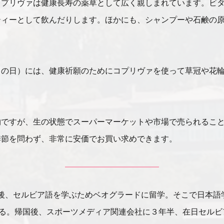
コプリヴァは健康長寿の薬草として広く親しまれています。ビ
ティーとして飲んだりします。ほかにも、シャンプーや石鹸の
ェの日）には、健康祈願のためにコプリヴァを使って草冠や花
物ですが、生の状態でスーパーマーケットや市場で売られるこ
季節を問わず、非常に安価でお買い求めできます。
業後、セルビア語を学ぶためベオグラードに留学。そこで日本
る。帰国後、スポーツメディア関連会社に３年半、在日セルビア