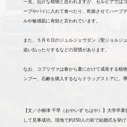
一見、厄介な植物と思われますが、セルビアでは
ープやパイに入れて食べたり、乾燥させてハーブ
ルや敏感肌に有効と言われています。
また、５月６日のジュルジェヴダン（聖ジョルジ
追い払ったりするなどの習慣があります。
なお、コプリヴァは春から夏にかけて成長する植
ンプー、石鹸を購入するならドラッグストアに。
【文／小柳津 千早（おやいず ちはや）】大学卒
して見事成功。現地で約350人の前で結婚式を挙げ