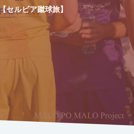
【セルビア蹴球旅】