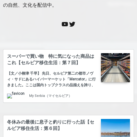
の自然、文化を配信中。
スーパーで買い物 特に気になった商品は
これ【セルビア移住生活：第７回】
【文／小柳津 千早】 先日、セルビア第二の都市ノヴ
ィ・サドにあるハイパーマーケット「Mercator」に行
きました。ここは国内トップクラスの品揃えを誇り、
スーパー好きには天国のような場所でした。セルビア
My Serbia（マイセルビア）
の定番商品はもちろん、普段通っている小さなスーパ
ーでは売っていない珍しい商品もありました。ここで
少しご紹介したいと思います。（※1ディナールは約1
円です） まず、日本に住む人と西側先進国に住む人に
とっては何のことはない日本の調味料です。ただ、セ
冬休みの最後に息子と釣りに行った話【セ
ルビア在住の日本人にとってはテンションが上がるも
ルビア移住生活：第６回】
のです。 「キッコーマン」のポン酢と照り焼きソー