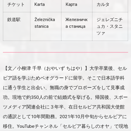
チケット
Karta
Карта
カルタ
鉄道駅
Železnička
Железничк
ジェレズニチ
stanica
а станица
ュカ・スタニ
ツァ
【文／小柳津 千早（おやいず ちはや）】大学卒業後、セル
ビア語を学ぶためベオグラードに留学。そこで日本語学科
に通う学生と出会い、無職の身でプロポーズをして見事成
功。現地で約350人の前で結婚式を挙げる。帰国後、スポー
ツメディア関連会社に３年半、在日セルビア共和国大使館
の通訳として10年間勤務。2021年10月中旬からセルビアに
移住。YouTubeチャンネル「セルビア暮らしのオヤ」で現地