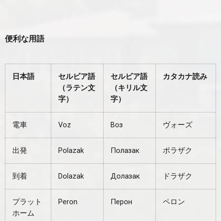
便利な用語
日本語
セルビア語
セルビア語
カタカナ読み
（ラテン文
（キリル文
字）
字）
電車
Voz
Воз
ヴォーズ
出発
Polazak
Полазак
ポラザク
到着
Dolazak
Долазак
ドラザク
プラット
Peron
Перон
ペロン
ホーム