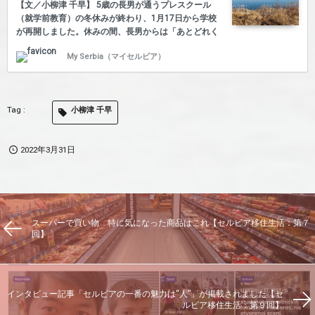
ス。醤油さえあれば海外でも何とか作れますが、珍し
【文／小柳津 千早】 5歳の長男が通うプレスクール
さで購入し…
（就学前教育）の冬休みが終わり、1月17日から学校
が再開しました。休みの間、長男からは「あとどれく
らい寝たら学校が始まる？」と何度も聞かれました。
My Serbia（マイセルビア）
これは学校が楽しみということではなく、大晦日やク
リスマス（※セルビア正教は1月7日にお祝い）を家族
で過ごした時間がいつまでも続いてほしいという気持
ちの表れでした。 登校日が近づくにつれて、私は長男
小柳津 千早
に同情するようになりました。「先生や友だちとまた
会えるのが楽しみだね」と長男の生活を学校モードに
徐々に移す作業を繰り返していました。再開する2、3
2022年3月31日
日前、念を押すように「もうすぐ学校だよ」という言
葉をかけると、…
スーパーで買い物 特に気になった商品はこれ【セルビア移住生活：第７
回】
インタビュー記事「セルビアの一番の魅力は“人”」が掲載されました【セ
ルビア移住生活：第９回】