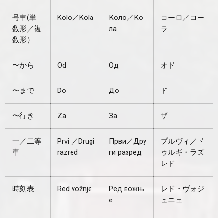
号車(単
Kolo／Kola
Коло／Ко
コーロ／コー
数形／複
ла
ラ
数形）
〜から
Od
Од
オド
〜まで
Do
До
ド
〜行き
Za
За
ザ
一／二等
Prvi ／Drugi
Први／Дру
プルヴィ／ド
車
razred
ги разред
ゥルギ・ラズ
レド
時刻表
Red vožnje
Ред вожњ
レド・ヴォジ
е
ュニェ