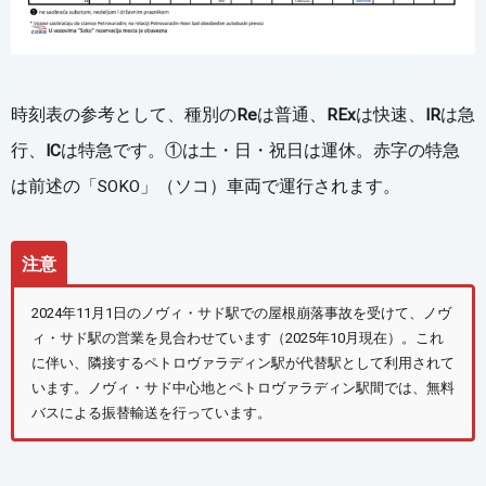
時刻表の参考として、種別の
Re
は普通、
REx
は快速、
IR
は急
行、
IC
は特急です。①は土・日・祝日は運休。赤字の特急
は前述の「SOKO」（ソコ）車両で運行されます。
注意
2024年11月1日のノヴィ・サド駅での屋根崩落事故を受けて、ノヴ
ィ・サド駅の営業を見合わせています（2025年10月現在）。これ
に伴い、隣接するペトロヴァラディン駅が代替駅として利用されて
います。ノヴィ・サド中心地とペトロヴァラディン駅間では、無料
バスによる振替輸送を行っています。