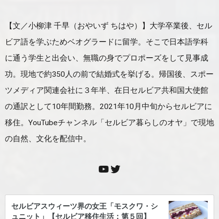
【文／小柳津 千早（おやいず ちはや）】大学卒業後、セル
ビア語を学ぶためベオグラードに留学。そこで日本語学科
に通う学生と出会い、無職の身でプロポーズをして見事成
功。現地で約350人の前で結婚式を挙げる。帰国後、スポー
ツメディア関連会社に３年半、在日セルビア共和国大使館
の通訳として10年間勤務。2021年10月中旬からセルビアに
移住。YouTubeチャンネル「セルビア暮らしのオヤ」で現地
の自然、文化を配信中。