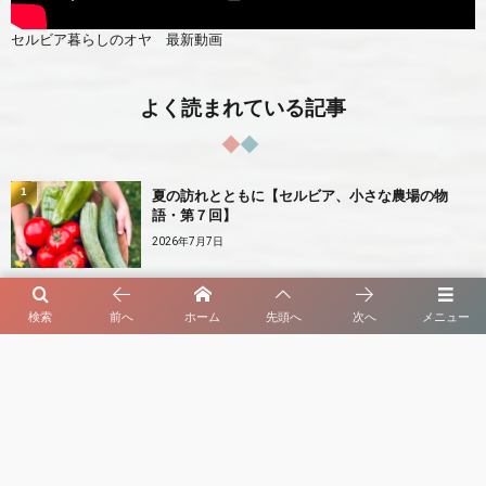
セルビア暮らしのオヤ 最新動画
よく読まれている記事
1
夏の訪れとともに【セルビア、小さな農場の物
語・第７回】
2026年7月7日
2
初夏の庭先に実るさくらんぼ【セルビア、旬のも
検索
前へ
ホーム
先頭へ
次へ
メニュー
の図鑑・第３回】
2026年8月4日