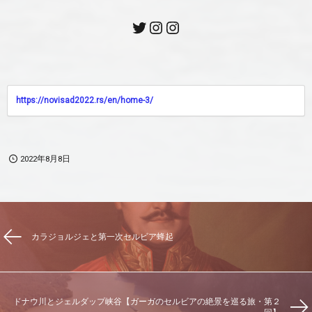
https://novisad2022.rs/en/home-3/
2022年8月8日
カラジョルジェと第一次セルビア蜂起
ドナウ川とジェルダップ峡谷【ガーガのセルビアの絶景を巡る旅・第２