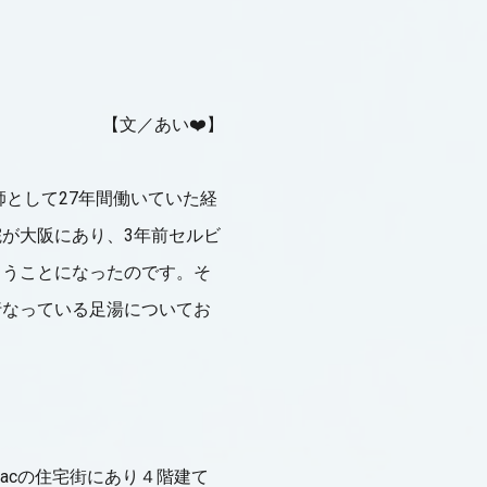
【文／あい❤️】
師として27年間働いていた経
が大阪にあり、3年前セルビ
らうことになったのです。そ
行なっている足湯についてお
ovacの住宅街にあり４階建て