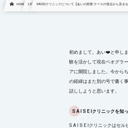
HOME
LIFE
SAISEIクリニックについて【あいの部屋 ナースの視点から見る
初めまして。あい❤️と申し
験を活かして現在ベオグラ
アに開院しました。今から
の経緯はまた別の号で書く
話ししようと思います。
S A I S E Iクリニック
S A I S E Iクリニッ