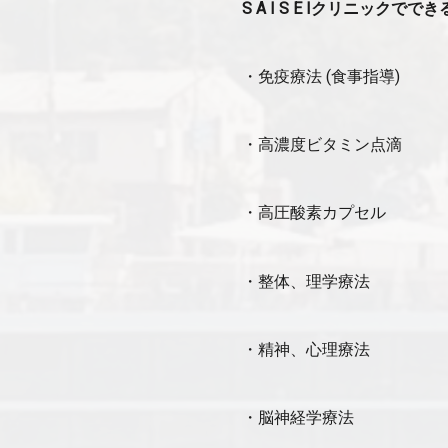
S A I S E Iクリニックでで
・免疫療法 (食事指導)
・高濃度ビタミン点滴
・高圧酸素カプセル
・整体、理学療法
・精神、心理療法
・脳神経学療法