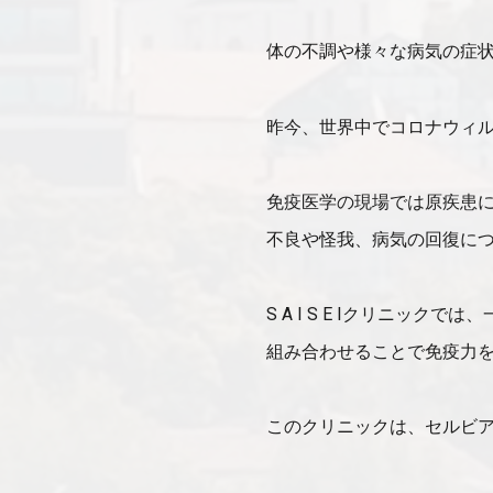
体の不調や様々な病気の症
昨今、世界中でコロナウィ
免疫医学の現場では原疾患
不良や怪我、病気の回復に
S A I S E Iクリニ
組み合わせることで免疫力
このクリニックは、セルビ