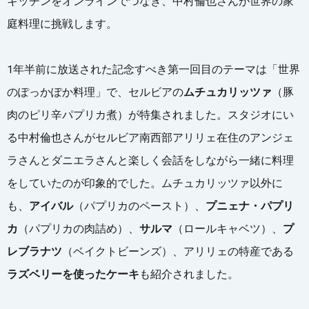
キッチンをオンラインでつなぎ、中村倫也さんが世界の家
庭料理に挑戦します。
1年半前に放送された記念すべき第一回目のテーマは「世界
のぽっかぽか料理」で、セルビアの
ムチュカリッツァ
（豚
肉のピリ辛パプリカ煮）が特集されました。スタジオにい
る中村倫也さんがセルビア南西部アリリェ在住のアンジェ
ラさんとダニエラさんと楽しく会話をしながら一緒に料理
をしていたのが印象的でした。ムチュカリッツァ以外に
も、
アイバル
（パプリカのペースト）、
プニェナ・パプリ
カ
（パプリカの肉詰め）、
サルマ
（ロールキャベツ）、
プ
レブラナツ
（ベイクトビーンズ）、アリリェの特産である
ラズベリーを使ったケーキ
も紹介されました。