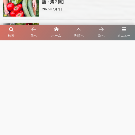
語・第７回】
2026年7月7日
2
初夏の庭先に実るさくらんぼ【セルビア、旬のも
の図鑑・第３回】
検索
前へ
ホーム
先頭へ
次へ
メニュー
2026年8月4日
My Serbiaについて