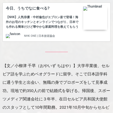
うでした。 パプリカのペースト「アイバル」も紹介さ
れました。セルビア人が大好きな国民食のひとつで、
今日、うちでなに食べる?
パンに塗ったり、肉につけたりして食べます。日本人
好みの味で一度食べたらやみつきになります。セルビ
【NHK】人気俳優・中村倫也がエプロン姿で登場！海
アは秋になるとパプリカのシーズンが始まりま…
外のお宅のキッチンとオンラインでつながり、日本で
も作れる簡単だけど華やかな家庭料理を教えてもらう
「今日、うちでなに食べる？」第4弾。 今回のテーマ
NHK ONE | 日本放送協会
は「世界の魚料理」。エイを使ったポルトガルの煮込
み料理「ライア・デ・ピテウ」に挑戦する！料理が好
きな中村でもエイを捌くのは生まれて初めて。恐る恐
るヒレを切り取り、大量のグリーンピースとともに鍋
の中へ！パプリカの塩漬けをペースト状にしたポルト
ガル伝統の調味料「マッサ」で味付け。果たしてどん
な料理が完成するのか？さらに中村は、ポルトガル料
【文／小柳津 千早（おやいず ちはや）】大学卒業後、セル
理のベースには大航海時代の名残が色濃く残っている
ビア語を学ぶためベオグラードに留学。そこで日本語学科
ことも教えてもらう。知らず知らずに世界の歴史や国
際情勢を知ることのできる新感覚料理番組、それが
に通う学生と出会い、無職の身でプロポーズをして見事成
「今日、うちでなに食べる？」だ！ 番組の見どころは
もう一つ！海外の出演者の声は木村昴ら豪華声優たち
功。現地で約350人の前で結婚式を挙げる。帰国後、スポー
が生で吹き替え。時に飛び出す、茶目っ気たっぷりな
ツメディア関連会社に３年半、在日セルビア共和国大使館
アドリブに、中村倫也もタジタジ！？
のスタッフとして10年間勤務。2021年10月中旬からセルビ