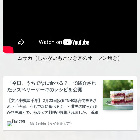
ムサカ（じゃがいもとひき肉のオーブン焼き）
「今日、うちでなに食べる？」で紹介され
たラズベリーケーキのレシピを公開
【文／小柳津 千早】 2月23日(火)にNHK総合で放送さ
れた「今日、うちでなに食べる？」～世界のぽっかぽ
か料理編～で、セルビア料理が特集されました。 番組
では俳優の中村倫也さんが、豚肉のピリ辛パプリカ煮
My Serbia（マイセルビア）
「ムチュカリッツァ」作りに挑戦。この料理は各家庭
でレシピが異なり、Tiki’s kitchenでご紹介したムチュ
カリッツァとは違って、具だくさんでとてもおいしそ