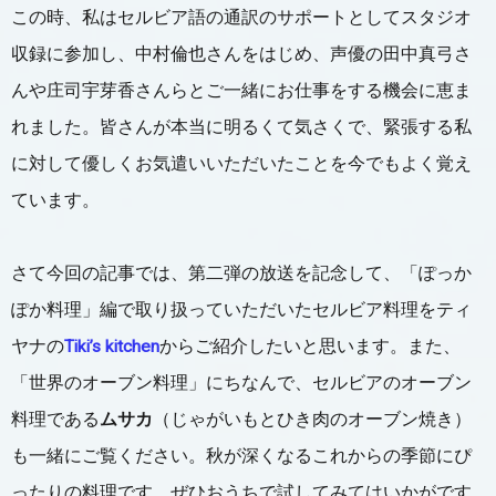
この時、私はセルビア語の通訳のサポートとしてスタジオ
収録に参加し、中村倫也さんをはじめ、声優の田中真弓さ
んや庄司宇芽香さんらとご一緒にお仕事をする機会に恵ま
れました。皆さんが本当に明るくて気さくで、緊張する私
に対して優しくお気遣いいただいたことを今でもよく覚え
ています。
さて今回の記事では、第二弾の放送を記念して、「ぽっか
ぽか料理」編で取り扱っていただいたセルビア料理をティ
ヤナの
Tiki’s kitchen
からご紹介したいと思います。また、
「世界のオーブン料理」にちなんで、セルビアのオーブン
料理である
ムサカ
（じゃがいもとひき肉のオーブン焼き）
も一緒にご覧ください。秋が深くなるこれからの季節にぴ
ったりの料理です。ぜひおうちで試してみてはいかがです