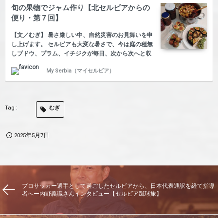
アニメ育ちなので、餌に早速チーズをあげてみまし
旬の果物でジャム作り【北セルビアからの
た。 ところが、アニメとは話が違い、ネズミはチーズ
便り・第７回】
を食べないことが分かりました。 そこで代わりに、オ
ートミール、小さなお塩味のスコーン、クルミを置き
【文／むぎ】 暑さ厳しい中、自然災害のお見舞いを申
ます。 白…
し上げます。 セルビアも大変な暑さで、今は庭の種無
しブドウ、プラム、イチジクが毎日、次から次へと収
獲されるのを待っています。 ご近所さん（お野菜専
My Serbia（マイセルビア）
門）に差し上げて大変喜んでいただき、ご自慢の完熟
トマトを有難く頂戴しております。 セルビアの「スラ
トコ」（果物のプレザーブ）は大変美味しいのです
が、果物1kgに対してお砂糖1kgが必要なので、断念し
むぎ
て、毎日せっせとジャムを作っています。 イチジクジ
ャム、プラムジャム、ミックスジャム（レモン入り）
の3種類と、オーブンでイチジクのドライフルーツも
2025年5月7日
作りました。 ジャムはヨーグルト・ドリンクや冷たい
お紅茶に入…
プロサッカー選手として過ごしたセルビアから、日本代表通訳を経て指導
者へー内野義識さんインタビュー【セルビア蹴球旅】