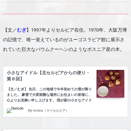
【文／
むぎ
】1997年よりセルビア在住。1970年、大阪万博
の記憶で、唯一覚えているのがユーゴスラビア館に展示さ
れていた巨大なバウムクーヘンのようなボスニア産の木。
小さなアイドル【北セルビアからの便り・
第８回】
【文／むぎ】 先日、この地域で今年初めての雪が降り
ました。 豪雪で大変困難な場所にお住まいの皆様に、
心よりお見舞い申し上げます。 我が家の小さなアイド
ルは、ネズミくんです。 最近、やっとその存在に気が
My Serbia（マイセルビア）
ついて、可愛いらしさに魅了されています。 最初に見
た時は、あまりにも動きが早過ぎて、何が起きている
のか全く分からず、何度も幻覚か？と思ったくらいで
す。 ネズミと暮らしたことは皆無。トムとジェリーの