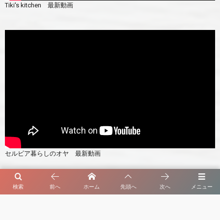
Tiki's kitchen 最新動画
セルビア暮らしのオヤ 最新動画
よく読まれている記事
検索
前へ
ホーム
先頭へ
次へ
メニュー