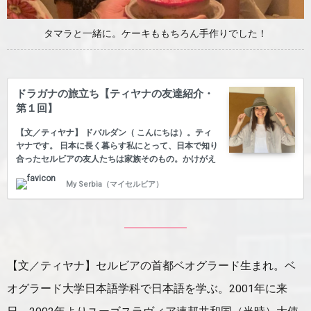
タマラと一緒に。ケーキももちろん手作りでした！
ドラガナの旅立ち【ティヤナの友達紹介・
第１回】
【文／ティヤナ】 ドバルダン（ こんにちは）。ティ
ヤナです。 日本に長く暮らす私にとって、日本で知り
合ったセルビアの友人たちは家族そのもの。かけがえ
のない存在です。 ドラガナもその一人。彼女は日本に
My Serbia（マイセルビア）
10年住んでいて、新たな人生を歩むべく、この春に地
中海のマルタでの生活を始めました。私も彼女も自然
が大好きで、日本では海に行ったり、ハイキングやサ
イクリングを楽しんだりして、多くの時間を共有しま
した。 ドラガナ（左）と私 ドラガナは日本各地の温
泉にとても詳しく、よく一緒に出かけました。 静岡で
【文／ティヤナ】セルビアの首都ベオグラード生まれ。ベ
はお茶摘みの体験もしました。 また、料理やテーブル
セッティングも得意で、季節ごとに私や友人たちを家
オグラード大学日本語学科で日本語を学ぶ。2001年に来
に招いてく…