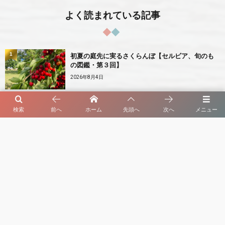
よく読まれている記事
1
初夏の庭先に実るさくらんぼ【セルビア、旬のも
の図鑑・第３回】
2026年8月4日
検索
前へ
ホーム
先頭へ
次へ
メニュー