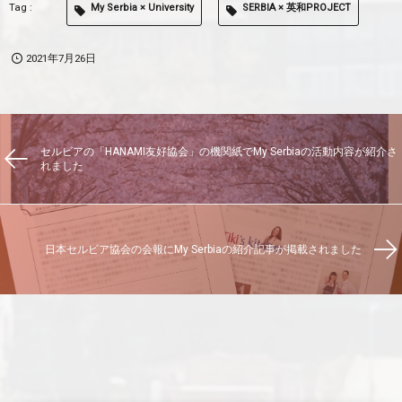
My Serbia × University
SERBIA × 英和PROJECT
2021年7月26日
セルビアの「HANAMI友好協会」の機関紙でMy Serbiaの活動内容が紹介さ
れました
日本セルビア協会の会報にMy Serbiaの紹介記事が掲載されました