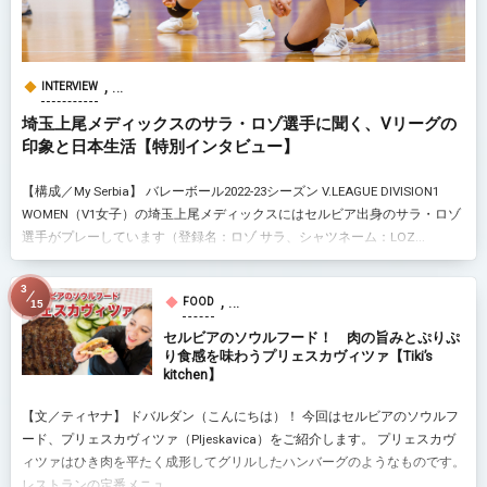
, …
INTERVIEW
埼玉上尾メディックスのサラ・ロゾ選手に聞く、Vリーグの
印象と日本生活【特別インタビュー】
【構成／My Serbia】 バレーボール2022-23シーズン V.LEAGUE DIVISION1
WOMEN（V1女子）の埼玉上尾メディックスにはセルビア出身のサラ・ロゾ
選手がプレーしています（登録名：ロゾ サラ、シャツネーム：LOZ...
3
, …
FOOD
15
セルビアのソウルフード！ 肉の旨みとぷりぷ
り食感を味わうプリェスカヴィツァ【Tiki’s
kitchen】
【文／ティヤナ】 ドバルダン（こんにちは）！ 今回はセルビアのソウルフ
ード、プリェスカヴィツァ（Pljeskavica）をご紹介します。 プリェスカヴ
ィツァはひき肉を平たく成形してグリルしたハンバーグのようなものです。
レストランの定番メニュ...