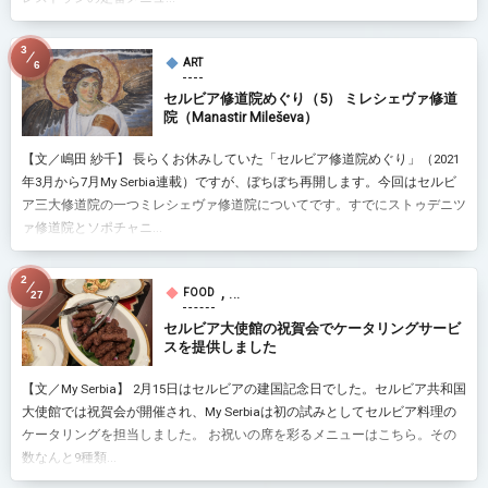
3
ART
6
セルビア修道院めぐり（5） ミレシェヴァ修道
院（Manastir Mileševa）
【文／嶋田 紗千】 長らくお休みしていた「セルビア修道院めぐり」（2021
年3月から7月My Serbia連載）ですが、ぼちぼち再開します。今回はセルビ
ア三大修道院の一つミレシェヴァ修道院についてです。すでにストゥデニツ
ァ修道院とソポチャニ...
2
, …
FOOD
27
セルビア大使館の祝賀会でケータリングサービ
スを提供しました
【文／My Serbia】 2月15日はセルビアの建国記念日でした。セルビア共和国
大使館では祝賀会が開催され、My Serbiaは初の試みとしてセルビア料理の
ケータリングを担当しました。 お祝いの席を彩るメニューはこちら。その
数なんと9種類...