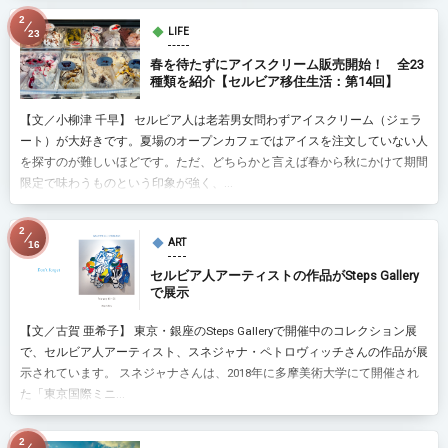
2
LIFE
23
春を待たずにアイスクリーム販売開始！ 全23
種類を紹介【セルビア移住生活：第14回】
【文／小柳津 千早】 セルビア人は老若男女問わずアイスクリーム（ジェラ
ート）が大好きです。夏場のオープンカフェではアイスを注文していない人
を探すのが難しいほどです。ただ、どちらかと言えば春から秋にかけて期間
限定で味わうものという印象が強く、...
2
ART
16
セルビア人アーティストの作品がSteps Gallery
で展示
【文／古賀 亜希子】 東京・銀座のSteps Galleryで開催中のコレクション展
で、セルビア人アーティスト、スネジャナ・ペトロヴィッチさんの作品が展
示されています。 スネジャナさんは、2018年に多摩美術大学にて開催され
た「東京国際ミニ...
2