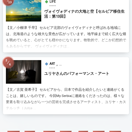
LIFE
13
ヴォイヴォディナの大地と空【セルビア移住生
活：第13回】
【文／小柳津 千早】 セルビア北部のヴォイヴォディナと呼ばれる地域に
は、北海道のような雄大な景色が広がっています。地平線まで続く広大な畑
を眺めていると、心がとても穏やかになります。牧歌的で、どこか幻想的で
もあるからです。 ヴォイヴォディナは...
2
, …
ART
6
ユリヤさんのパフォーマンス・アート
【文／古賀 亜希子】 セルビアから、日本で作品を紹介したいと連絡がくる
ことは、嬉しいものです。 今回My Serbiaに連絡をくださったのは、様々な
要素を取り込みながら一つの芸術を完成させるアーティスト、ユリヤ・カス
テルッチ（Julija ...