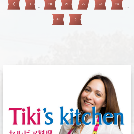
1
20
21
22
23
24
...
...
46