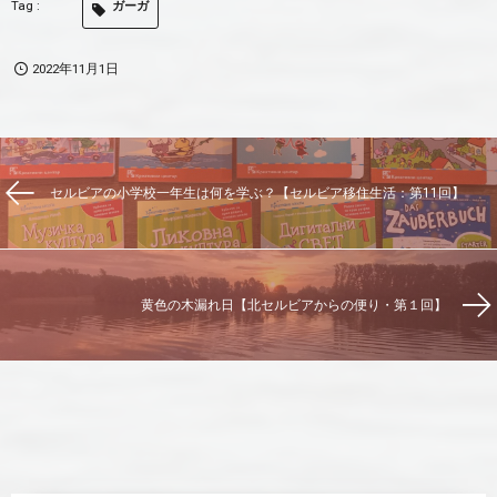
ガーガ
仲間と一緒に山にトレッキングに出かけたりして、仕
事の疲れとストレスを軽減しています。My Serbiaで
始まる新連載企画「ガーガのセルビアの絶景を巡る
2022年11月1日
旅」では、セルビアの美しい自然を日本の皆さんにも
知って…
セルビアの小学校一年生は何を学ぶ？【セルビア移住生活：第11回】
黄色の木漏れ日【北セルビアからの便り・第１回】