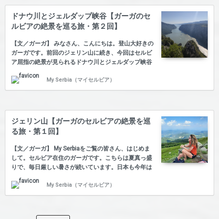
ドナウ川とジェルダップ峡谷【ガーガのセ
ルビアの絶景を巡る旅・第２回】
【文／ガーガ】 みなさん、こんにちは。登山大好きの
ガーガです。前回のジェリン山に続き、今回はセルビ
ア屈指の絶景が見られるドナウ川とジェルダップ峡谷
をご紹介したいと思います。 さて、みなさんはドナウ
My Serbia（マイセルビア）
川と聞いてどんなイメージを思い浮かべますか。おそ
らくヨーロッパの各都市をゆったりと穏やかに流れる
姿を想像されたと思いますが、セルビアではもうひと
つ別の一面を見せてくれます。セルビア東部のルーマ
ニア国境流域では、川幅はとても狭くなり、両岸は高
ジェリン山【ガーガのセルビアの絶景を巡
さ300メートルほどの断崖絶壁が迫ります。水深は約
る旅・第１回】
80メートルと世界でも有数の深さを誇ります。自然が
作り出したダイナミックな景観が残されているので
【文／ガーガ】 My Serbiaをご覧の皆さん、はじめま
す。 今回私はその…
して。セルビア在住のガーガです。こちらは夏真っ盛
りで、毎日厳しい暑さが続いています。日本も今年は
猛暑が続いていると聞いています。お互いに体調に気
My Serbia（マイセルビア）
をつけましょうね。 私は首都ベオグラードで法律関係
の仕事をしていて、毎日がデスクワーク。だから週末
はなるべく自然に触れるように心掛けています。例え
ば、近くの公園を散歩したり、所属する登山クラブの