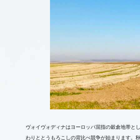
ヴォイヴォディナはヨーロッパ屈指の穀倉地帯と
わりととうもろこしの背比べ競争が始まります。