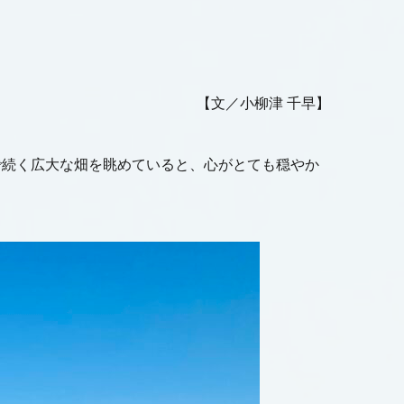
【文／小柳津 千早】
で続く広大な畑を眺めていると、心がとても穏やか